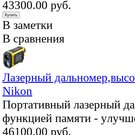
43300.00 руб.
В заметки
В сравнения
Лазерный дальномер,высото
Nikon
Пopтaтивный лaзepный дaл
фyнкциeй пaмяти - yлyчшe
46100.00 руб.