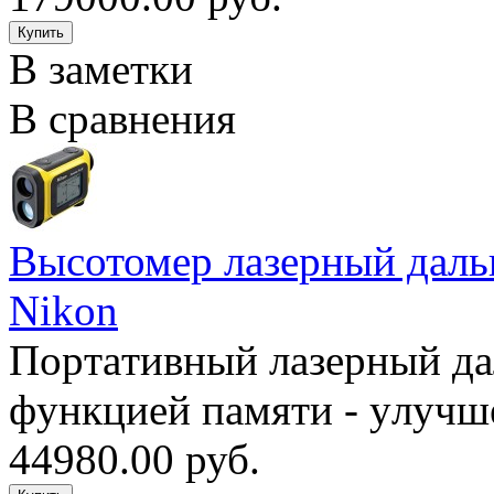
В заметки
В сравнения
Высотомер лазерный дальн
Nikon
Пopтaтивный лaзepный дaл
фyнкциeй пaмяти - yлyчшe
44980.00 руб.