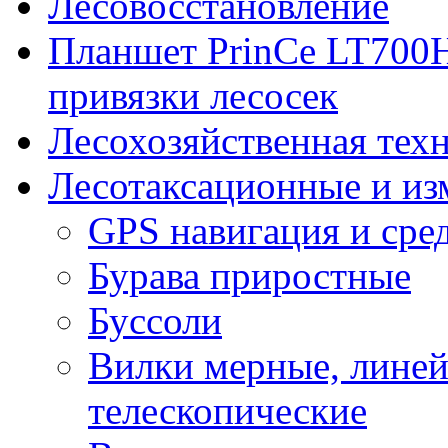
Лесовосстановление
Планшет PrinCe LT700H
привязки лесосек
Лесохозяйственная тех
Лесотаксационные и и
GPS навигация и сред
Бурава приростные
Буссоли
Вилки мерные, линей
телескопические