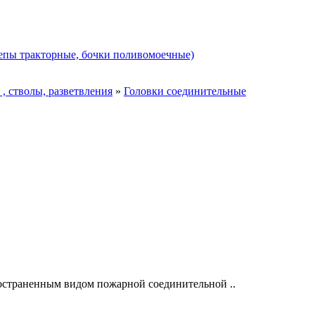
цепы тракторные, бочки поливомоечные)
 , стволы, разветвления
»
Головки соединительные
страненным видом пожарной соединительной ..