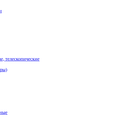
и
е, телескопические
еры)
ьные