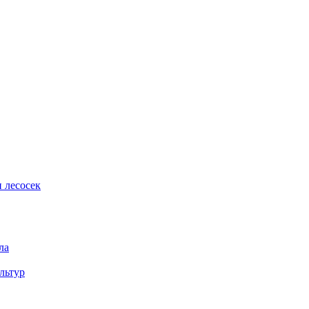
 лесосек
ла
льтур