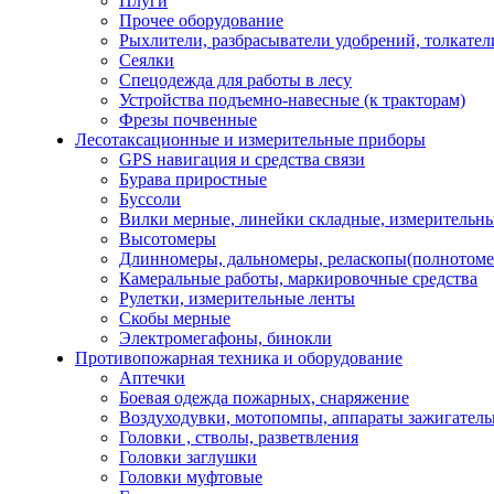
Плуги
Прочее оборудование
Рыхлители, разбрасыватели удобрений, толкател
Сеялки
Спецодежда для работы в лесу
Устройства подъемно-навесные (к тракторам)
Фрезы почвенные
Лесотаксационные и измерительные приборы
GPS навигация и средства связи
Бурава приростные
Буссоли
Вилки мерные, линейки складные, измерительны
Высотомеры
Длинномеры, дальномеры, реласкопы(полнотом
Камеральные работы, маркировочные средства
Рулетки, измерительные ленты
Скобы мерные
Электромегафоны, бинокли
Противопожарная техника и оборудование
Аптечки
Боевая одежда пожарных, снаряжение
Воздуходувки, мотопомпы, аппараты зажигател
Головки , стволы, разветвления
Головки заглушки
Головки муфтовые