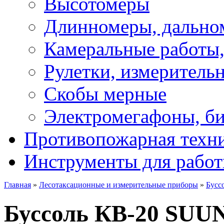
Высотомеры
Длинномеры, дально
Камеральные работы,
Рулетки, измеритель
Скобы мерные
Электромегафоны, б
Противопожарная техни
Инструменты для работ
Главная
»
Лесотаксационные и измерительные приборы
»
Бусс
Буссоль КВ-20 SUU