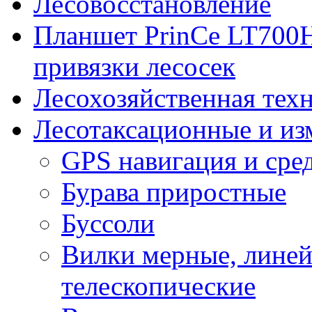
Лесовосстановление
Планшет PrinCe LT700H
привязки лесосек
Лесохозяйственная тех
Лесотаксационные и и
GPS навигация и сред
Бурава приростные
Буссоли
Вилки мерные, линей
телескопические